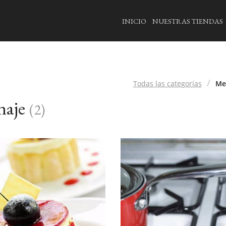
INICIO
NUESTRAS TIENDAS
Todas las categorías
Me
naje
(
2
)