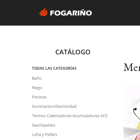
CATÁLOGO
Me
TODAS LAS CATEGORÍAS
Baño
Riego
Piscinas
Iluminación/Electricidad
Termos Calentadores Acumuladores ACS
Gas/Gasóleo
Leña y Pellets