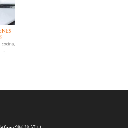
ENES
S
 cocina,
...
léfono
986 38 37
11