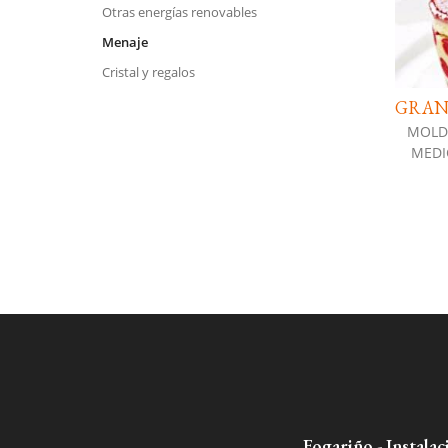
Otras energías renovables
Menaje
Cristal y regalos
GRAN
MOLD
Fogariño - Instalac