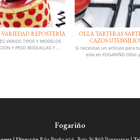
 VARIEDAD REPOSTERÍA
OLLA TARTERAS SART
CAZOS UTENSILIO
ES VARIOS TIPOS Y MODELOS
MEDICION Y PESO BOQUILLAS Y ...
Si necesitas un artículo para tu
esta en FOGARIÑO Ollas y 
Fogariño
iones
|
Direccón
Rúa Braña nº 6, Bajo 36.860 Ponteareas |
Te